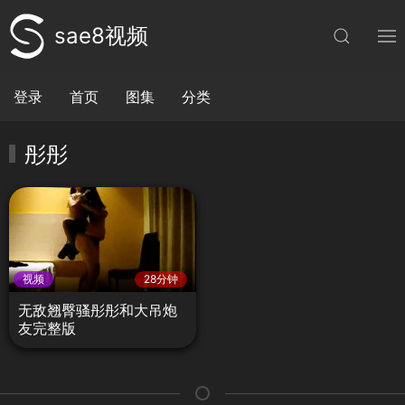
sae8视频
登录
首页
图集
分类
彤彤
视频
28分钟
无敌翘臀骚彤彤和大吊炮
友完整版