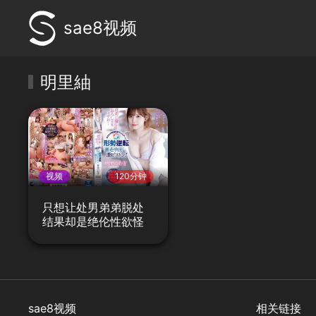
sae8视频
明里紬
视频
120分钟
只想让处男弟弟脱处
结果却是绝伦性欲怪
物
sae8视频
相关链接