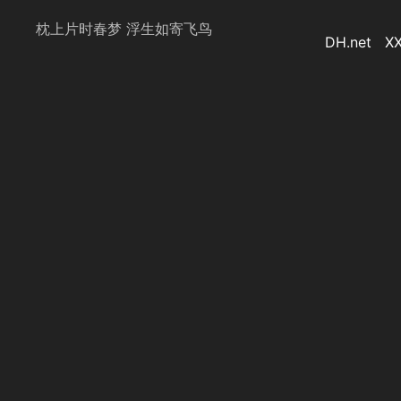
枕上片时春梦 浮生如寄飞鸟
DH.net
XX