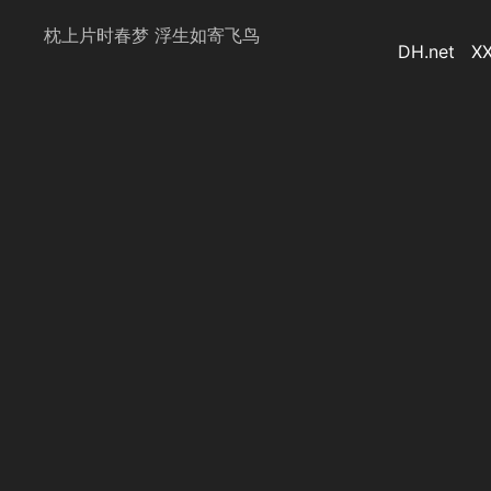
枕上片时春梦 浮生如寄飞鸟
DH.net
XX