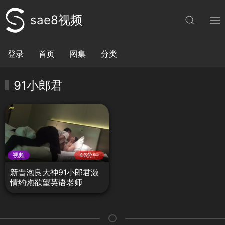
sae8视频
登录
首页
图集
分类
91小郎君
视频
46分钟
新晋泡良大神91小郎君激
情约炮欲望英语老师